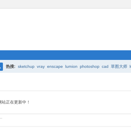
热搜:
sketchup
vray
enscape
lumion
photoshop
cad
草图大师
搜
索
网站正在更新中！
.