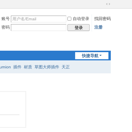
切
换
账号
自动登录
找回密码
到
宽
密码
注册
登录
版
快捷导航
lumion
插件
材质
草图大师插件
天正