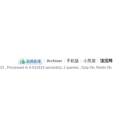
|
Archiver
|
手机版
|
小黑屋
|
顶渲网
:15
, Processed in 0.031815 second(s), 2 queries , Gzip On, Redis On.