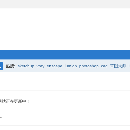
热搜:
sketchup
vray
enscape
lumion
photoshop
cad
草图大师
搜
索
网站正在更新中！
.