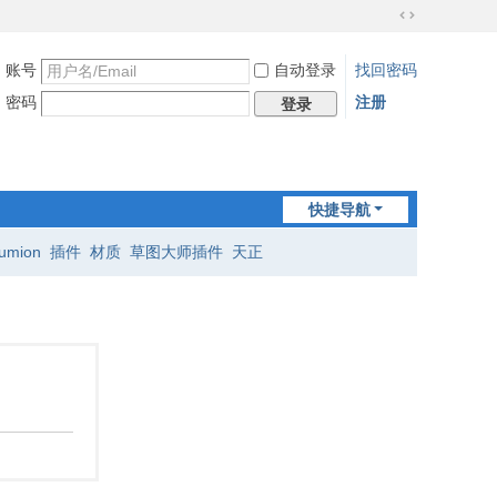
切
换
账号
自动登录
找回密码
到
宽
密码
注册
登录
版
快捷导航
lumion
插件
材质
草图大师插件
天正