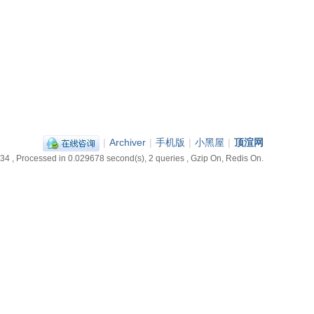
|
Archiver
|
手机版
|
小黑屋
|
顶渲网
:34
, Processed in 0.029678 second(s), 2 queries , Gzip On, Redis On.