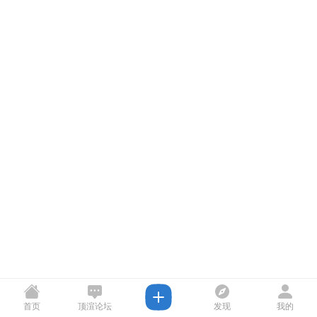
首页
顶渲论坛
发现
我的