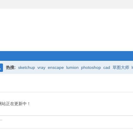
热搜:
sketchup
vray
enscape
lumion
photoshop
cad
草图大师
搜
索
网站正在更新中！
.