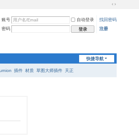
切
换
账号
自动登录
找回密码
到
宽
密码
注册
登录
版
快捷导航
lumion
插件
材质
草图大师插件
天正