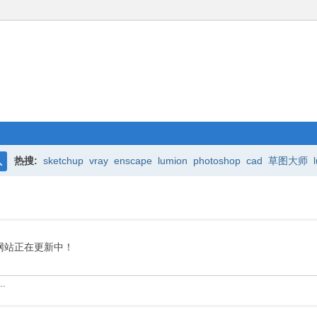
热搜:
sketchup
vray
enscape
lumion
photoshop
cad
草图大师
搜
索
网站正在更新中！
.