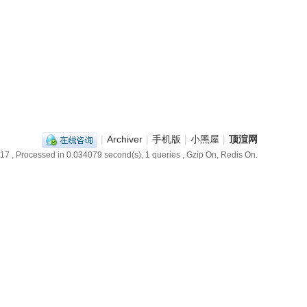
|
Archiver
|
手机版
|
小黑屋
|
顶渲网
:17
, Processed in 0.034079 second(s), 1 queries , Gzip On, Redis On.