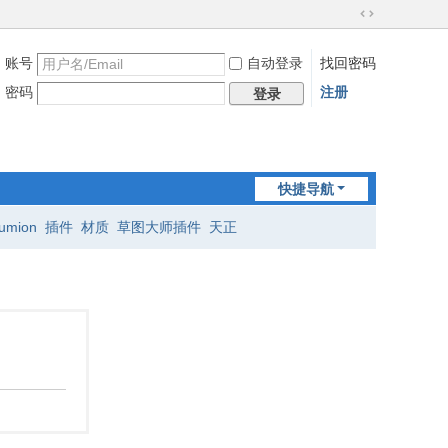
切
换
账号
自动登录
找回密码
到
宽
密码
注册
登录
版
快捷导航
lumion
插件
材质
草图大师插件
天正