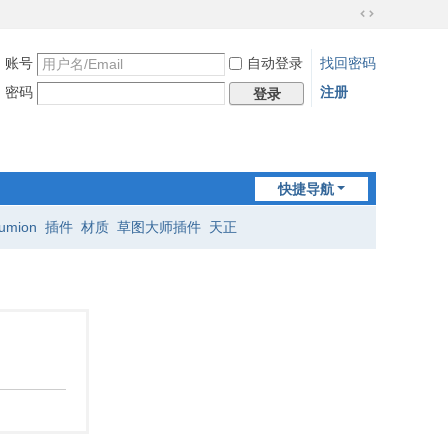
切
换
账号
自动登录
找回密码
到
宽
密码
注册
登录
版
快捷导航
lumion
插件
材质
草图大师插件
天正