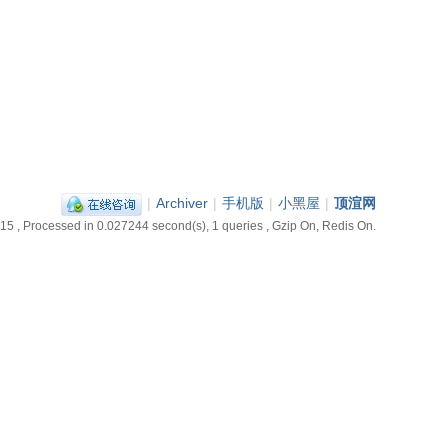
|
Archiver
|
手机版
|
小黑屋
|
顶渲网
:15
, Processed in 0.027244 second(s), 1 queries , Gzip On, Redis On.