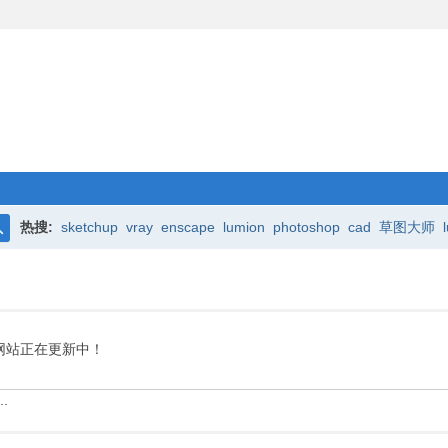
热搜:
sketchup
vray
enscape
lumion
photoshop
cad
草图大师
搜
索
网站正在更新中！
.