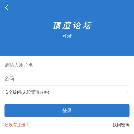
登录
安全提问(未设置请忽略)
登录
还没有注册？
找回密码