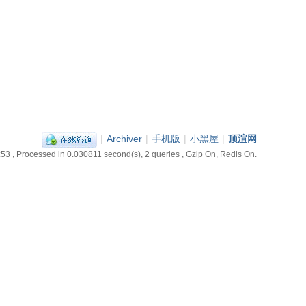
|
Archiver
|
手机版
|
小黑屋
|
顶渲网
:53
, Processed in 0.030811 second(s), 2 queries , Gzip On, Redis On.