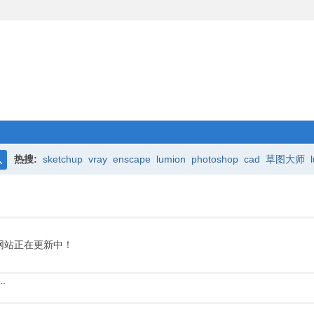
热搜:
sketchup
vray
enscape
lumion
photoshop
cad
草图大师
搜
索
网站正在更新中！
.