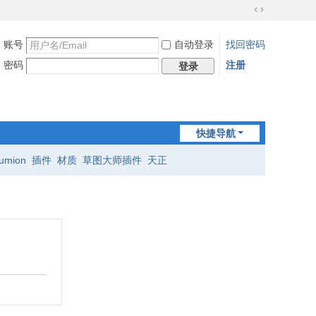
切
换
账号
自动登录
找回密码
到
宽
密码
注册
登录
版
快捷导航
lumion
插件
材质
草图大师插件
天正