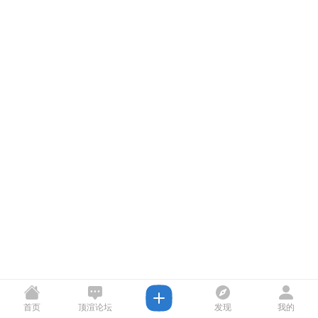
首页
顶渲论坛
发现
我的