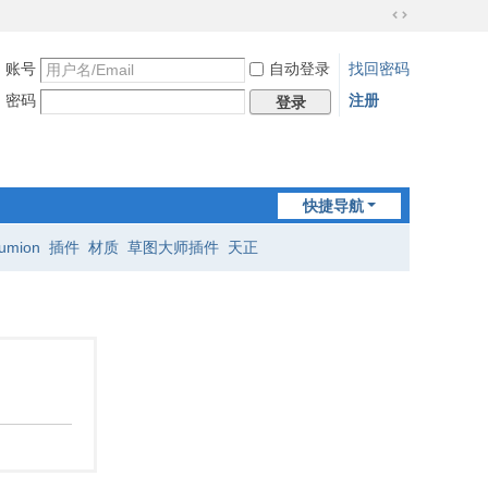
切
换
账号
自动登录
找回密码
到
宽
密码
注册
登录
版
快捷导航
lumion
插件
材质
草图大师插件
天正