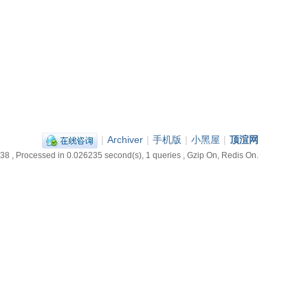
|
Archiver
|
手机版
|
小黑屋
|
顶渲网
:38
, Processed in 0.026235 second(s), 1 queries , Gzip On, Redis On.