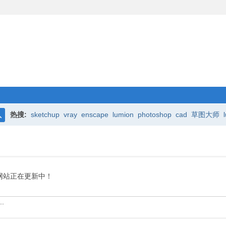
热搜:
sketchup
vray
enscape
lumion
photoshop
cad
草图大师
搜
索
网站正在更新中！
.