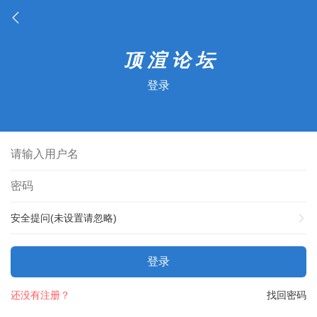
登录
安全提问(未设置请忽略)
登录
还没有注册？
找回密码