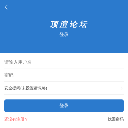
登录
安全提问(未设置请忽略)
登录
还没有注册？
找回密码