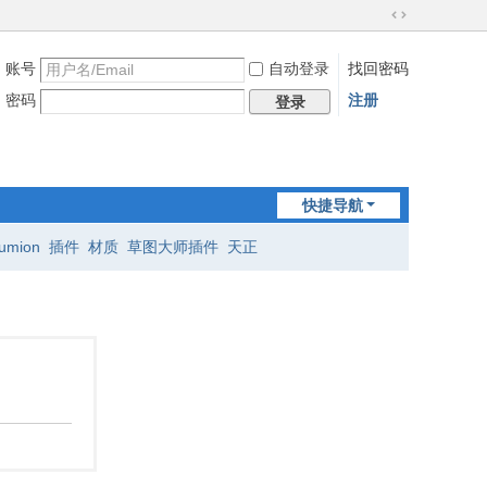
切
换
账号
自动登录
找回密码
到
宽
密码
注册
登录
版
快捷导航
lumion
插件
材质
草图大师插件
天正