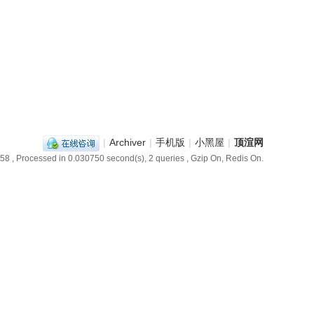
|
Archiver
|
手机版
|
小黑屋
|
顶渲网
:58
, Processed in 0.030750 second(s), 2 queries , Gzip On, Redis On.