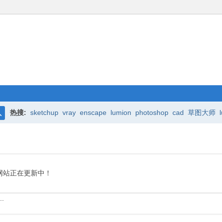
热搜:
sketchup
vray
enscape
lumion
photoshop
cad
草图大师
搜
索
网站正在更新中！
.